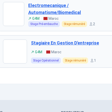
Electromecanique /
Automatisme/biomedical
G4M
Maroc
2
Stage Pré-embauche
Stage rémunéré
Stagiaire En Gestion D'entreprise
G4M
Maroc
1
Stage Opérationnel
Stage rémunéré