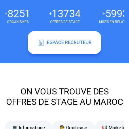
8255
13741
5996
+
+
+
ORGANISMES
OFFRES DE STAGE
MISES EN RELATI
ESPACE RECRUTEUR
ON VOUS TROUVE DES
OFFRES DE STAGE AU MAROC
💻 Informatique
🧑‍🎨 Graphisme
📢 Marketing