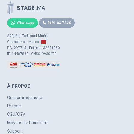
STAGE
.MA
Whatsapp
0691 63 74 20
203, Bld Zerktouni Maârif
Casablanca, Maroc
RC: 297715 - Patente: 32291850
IF: 14487862 - CNSS: 9930472
À PROPOS
Qui sommes nous
Presse
CGU/CGV
Moyens de Paiement
Support