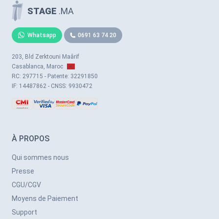
STAGE
.MA
Whatsapp
0691 63 74 20
203, Bld Zerktouni Maârif
Casablanca, Maroc
RC: 297715 - Patente: 32291850
IF: 14487862 - CNSS: 9930472
À PROPOS
Qui sommes nous
Presse
CGU/CGV
Moyens de Paiement
Support