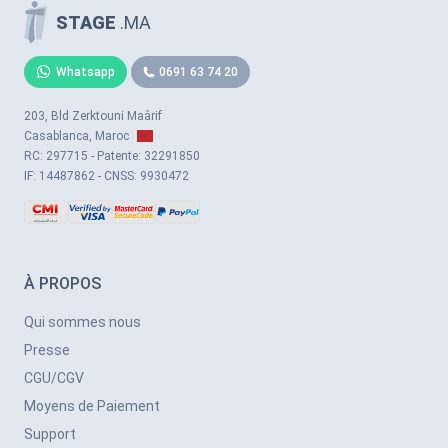
STAGE
.MA
Whatsapp
0691 63 74 20
203, Bld Zerktouni Maârif
Casablanca, Maroc
RC: 297715 - Patente: 32291850
IF: 14487862 - CNSS: 9930472
À PROPOS
Qui sommes nous
Presse
CGU/CGV
Moyens de Paiement
Support