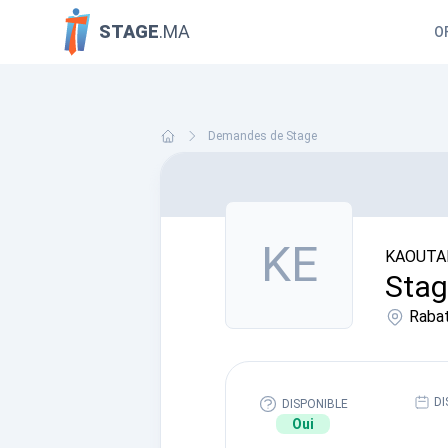
STAGE
.MA
O
Demandes de Stage
KE
KAOUTAR
Stag
Raba
DI
DISPONIBLE
Oui