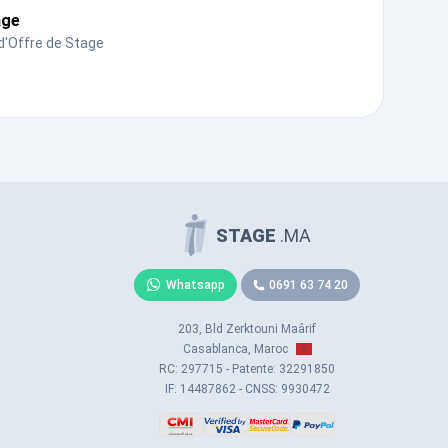
age
d'Offre de Stage
STAGE
.MA
Whatsapp
0691 63 74 20
203, Bld Zerktouni Maârif
Casablanca, Maroc
RC: 297715 - Patente: 32291850
IF: 14487862 - CNSS: 9930472