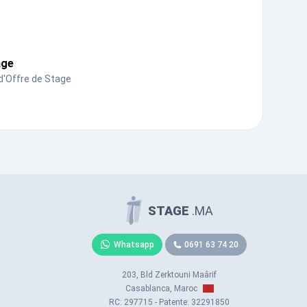
age
d'Offre de Stage
STAGE
.MA
Whatsapp
0691 63 74 20
203, Bld Zerktouni Maârif
Casablanca, Maroc
RC: 297715 - Patente: 32291850