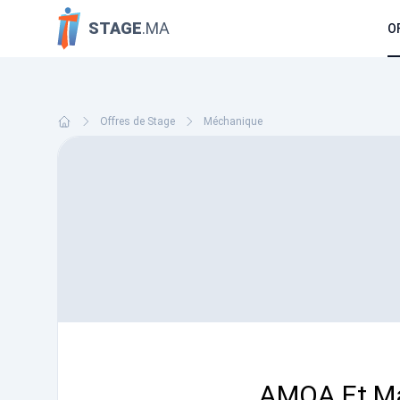
STAGE
.MA
O
Offres de Stage
Méchanique
AMOA Et Ma